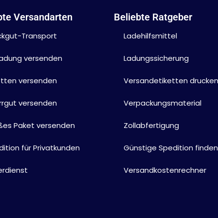
bte Versandarten
Beliebte Ratgeber
ckgut-Transport
Ladehilfsmittel
lladung versenden
Ladungssicherung
etten versenden
Versandetiketten drucke
rrgut versenden
Verpackungsmaterial
ßes Paket versenden
Zollabfertigung
ition für Privatkunden
Günstige Spedition finden
erdienst
Versandkostenrechner