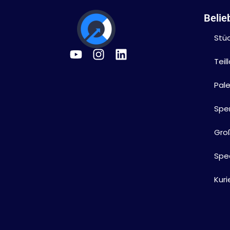
Belie
Stü
Tei
Pal
Spe
Gro
Sped
Kuri