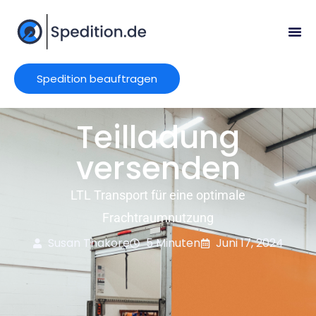
Spedition beauftragen
Teilladung
versenden
LTL Transport für eine optimale
Frachtraumnutzung
Susan Thakore
5 Minuten
Juni 17, 2024