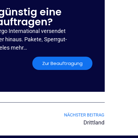
günstig eine
auftragen?
rgo International versendet
r hinaus. Pakete, Sperrgut-
ieles mehr…
Zur Beauftragung
NÄCHSTER BEITRAG
Drittland