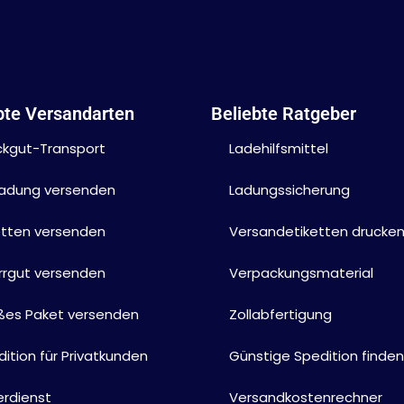
bte Versandarten
Beliebte Ratgeber
ckgut-Transport
Ladehilfsmittel
lladung versenden
Ladungssicherung
etten versenden
Versandetiketten drucke
rrgut versenden
Verpackungsmaterial
ßes Paket versenden
Zollabfertigung
ition für Privatkunden
Günstige Spedition finden
erdienst
Versandkostenrechner