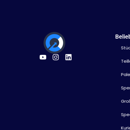
Belie
Stü
Tei
Pal
Spe
Gro
Sped
Kuri