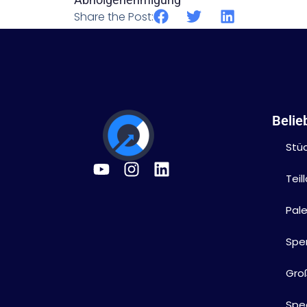
Share the Post:
Belie
Stü
Tei
Pal
Spe
Gro
Sped