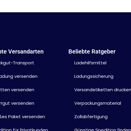
bte Versandarten
Beliebte Ratgeber
ckgut-Transport
Ladehilfsmittel
lladung versenden
Ladungssicherung
etten versenden
Versandetiketten drucke
rrgut versenden
Verpackungsmaterial
ßes Paket versenden
Zollabfertigung
ition für Privatkunden
Günstige Spedition finden